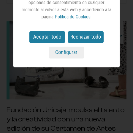
opciones de consentimiento en cualquier
momento al volver a esta web y accediendo a la
página
Política de Cookies
.
Ofrecido
por
Aceptar todo
Rechazar todo
Configurar
Fundación Unicaja impulsa el talento
y la creatividad con una nueva
edición de su Certamen de Artes