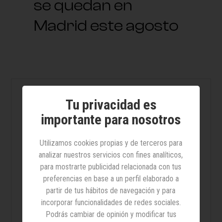
se quedan en
Madrid este agosto
Lo + leído
Tu privacidad es
importante para nosotros
Laura Abasolo, exdirectora
Utilizamos cookies propias y de terceros para
financiera de Telefónica, entra
analizar nuestros servicios con fines analíticos,
en el consejo de Cellnex
para mostrarte publicidad relacionada con tus
preferencias en base a un perfil elaborado a
partir de tus hábitos de navegación y para
10 productos para cuidar tu
incorporar funcionalidades de redes sociales.
cabello en verano
Podrás cambiar de opinión y modificar tus