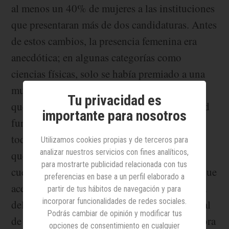
al menos un 40% de mujeres a las instituciones
que presentaran más de dos candidaturas. Antes
de estos cambios, la presencia femenina era
anecdótica; en algunas categorías como
ciencias físicas, solo se había premiado a una
mujer en toda la historia. Un ejemplo más de
Tu privacidad es
que las medidas para promocionar la igualdad
importante para nosotros
funcionan y de que en la ciencia, como en
todos los ámbitos, si se quieren cambios hay
Utilizamos cookies propias y de terceros para
analizar nuestros servicios con fines analíticos,
que impulsarlos. “Ni somos muchas, ni es
para mostrarte publicidad relacionada con tus
cuestión de tiempo. La igualdad la tenemos que
preferencias en base a un perfil elaborado a
acelerar”, aseguró Marisol Soengas, directora
partir de tus hábitos de navegación y para
incorporar funcionalidades de redes sociales.
del grupo de Melanoma en el Centro Nacional
Podrás cambiar de opinión y modificar tus
de Investigaciones Oncológicas y coordinadora
opciones de consentimiento en cualquier