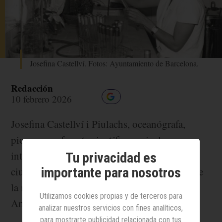
Josefina Castellví. Fotos: Ayuntamiento de Barcelona.
Redacción
10 febrero 2026
Josefina Castellví i Piulachs, oceanógrafa,
pionera y referente científico a nivel
internacional, falleció la semana pasada en su
Tu privacidad es
ciudad, Barcelona, a los 90 años. Castellví fue
importante para nosotros
la mujer del mundo en dirigir una base en la
Utilizamos cookies propias y de terceros para
Antártida.
analizar nuestros servicios con fines analíticos,
para mostrarte publicidad relacionada con tus