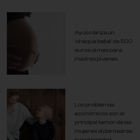
Ayuso lanza un
‘cheque bebé’ de 500
euros al mes para
madres jóvenes
Los problemas
económicos son el
principal temor de las
mujeres al plantearse
la maternidad