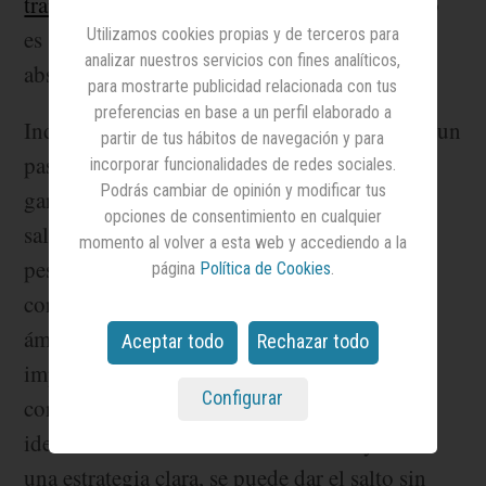
transformación
, la reinvención profesional no
Utilizamos cookies propias y de terceros para
es solo posible, sino, en muchos casos,
analizar nuestros servicios con fines analíticos,
absolutamente necesaria.
para mostrarte publicidad relacionada con tus
preferencias en base a un perfil elaborado a
Independientemente de las circunstancias, es un
partir de tus hábitos de navegación y para
paso importante, pero no siempre se da con
incorporar funcionalidades de redes sociales.
Podrás cambiar de opinión y modificar tus
ganas. La idea de perder estatus, retroceder
opciones de consentimiento en cualquier
salarialmente o tener que empezar de cero
momento al volver a esta web y accediendo a la
pesan especialmente cuando ya se ha
página
Política de Cookies
.
construido una trayectoria sólida en otro
ámbito. Sin embargo, cambiar de sector no
Aceptar todo
Rechazar todo
implica necesariamente renunciar a lo ya
Configurar
conseguido. “Al contrario, si se saben
identificar las fortalezas transferibles y trazar
una estrategia clara, se puede dar el salto sin