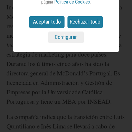
página
Política de Cookies
.
Inês Lima lleva más de una década vinculada a
McDonald’s y ha ocupado distintas
Aceptar todo
Rechazar todo
responsabilidades tanto en Portugal como en
mercados globales, entre ellas la de
marketing
Configurar
lead
del segmento IOM, desde la que lideró la
estrategia de marketing para doce países.
Durante los últimos cinco años ha sido la
directora general de McDonald’s Portugal. Es
licenciada en Administración y Gestión de
Empresas por la Universidade Católica
Portuguesa y tiene un MBA por INSEAD.
La compañía indica que la transición entre Luis
Quintiliano e Inês Lima se llevará a cabo de