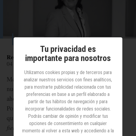
Inês Lima.
Tu privacidad es
Redacción
importante para nosotros
04 febrero 2026
Utilizamos cookies propias y de terceros para
McDonald’s ha elegido a Inês Lima como
analizar nuestros servicios con fines analíticos,
para mostrarte publicidad relacionada con tus
nueva directora general para España. Hasta
preferencias en base a un perfil elaborado a
ahora directora general de McDonald’s
partir de tus hábitos de navegación y para
Portugal, Lima sucede a Luis Quintiliano,
incorporar funcionalidades de redes sociales.
Podrás cambiar de opinión y modificar tus
quien ha sido promocionado a U.S.
national
opciones de consentimiento en cualquier
field president
.
momento al volver a esta web y accediendo a la