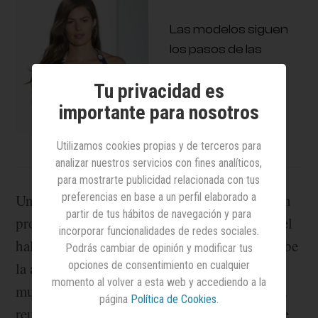
Las modelos siguen
los pasos de las
actrices y se unen
Tu privacidad es
para denunciar el
importante para nosotros
acoso sexual
Utilizamos cookies propias y de terceros para
analizar nuestros servicios con fines analíticos,
para mostrarte publicidad relacionada con tus
preferencias en base a un perfil elaborado a
Una mujer famosa, estrella de Hollywood o en
partir de tus hábitos de navegación y para
proceso de serlo, camina con paso firme por el
incorporar funcionalidades de redes sociales.
hall de un gran hotel en Los Angeles. La recibe
Podrás cambiar de opinión y modificar tus
opciones de consentimiento en cualquier
la asistente del productor más famoso del
momento al volver a esta web y accediendo a la
mundo, Harvey Weinstein, y le explica que la
página
Política de Cookies
.
reunión tendrá lugar en la lujosa suite del jefe.