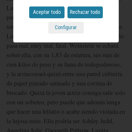
La actriz duda, incluso muestra algún reparo,
Aceptar todo
Rechazar todo
pero la asistente la anima. “Es lo normal. No
tengas miedo, todas lo hacen”. Y la actriz sube.
Configurar
Luego, cuando él comienza su acercamiento, lo
pasa mal, muy mal, fatal. Weinstein se echará
sobre ella, con su 1,83 de estatura, sus más de
cien kilos de peso y su fama de todopoderoso,
y la arrinconará quizá entre una pared cubierta
de papel pintado satinado y una cortina de
brocado. Quizá la joven actriz consiga salir solo
con un sobeteo, pero puede que además tenga
que hacer una fellatio o acabe siendo violada en
la lujosa suite. Ella podría ser Ashley Judd,
Angelina Jolie, Gwyneth Paltrow, Lupita