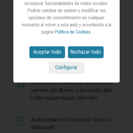
incorporar funcionalidades de redes sociales.
El impacto de la alimentación
Podrás cambiar de opinión y modificar tus
en los síntomas de la
opciones de consentimiento en cualquier
fibromialgia
momento al volver a esta web y accediendo a la
página
Política de Cookies
.
¿Cobras lo que deberías? El
Aceptar todo
Rechazar todo
desconocimiento salarial sigue
siendo la norma en España
Configurar
Citas culturales de agosto: las
series, los libros y las películas
más esperadas del mes
Adela Martín ficha por Banco
Sabadell