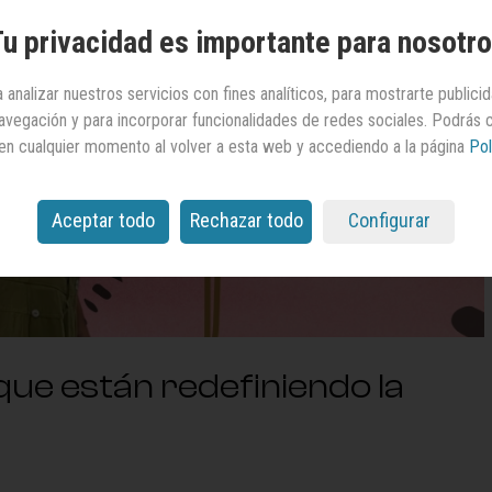
u privacidad es importante para nosotr
 analizar nuestros servicios con fines analíticos, para mostrarte publici
 navegación y para incorporar funcionalidades de redes sociales. Podrás
en cualquier momento al volver a esta web y accediendo a la página
Pol
Aceptar todo
Rechazar todo
Configurar
e están redefiniendo la