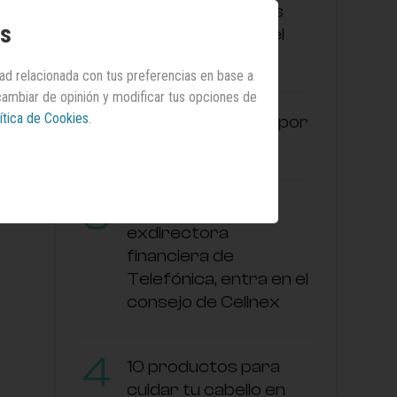
libros y las películas
os
más esperadas del
mes
dad relacionada con tus preferencias en base a
 cambiar de opinión y modificar tus opciones de
ítica de Cookies
.
Adela Martín ficha por
Banco Sabadell
Laura Abasolo,
exdirectora
financiera de
Telefónica, entra en el
consejo de Cellnex
10 productos para
cuidar tu cabello en