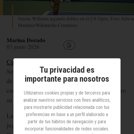
Serena Williams jugando dobles en el US Open. Foto: Edwin
Martinez/Wikimedia Commons.
Marina Dorado
03 junio 2026
Cuatro años después de anunciar su retirada
,
Tu privacidad es
Serena Williams ha comunicado su intención
importante para nosotros
de volver al tenis profesional. La jugadora
cumplirá los 45 años dentro de tres meses, pero
Utilizamos cookies propias y de terceros para
su regreso a las pistas llegará antes.
analizar nuestros servicios con fines analíticos,
para mostrarte publicidad relacionada con tus
La campeona de 23 grand slams
preferencias en base a un perfil elaborado a
partir de tus hábitos de navegación y para
jugará dobles en el WTA 500 de
incorporar funcionalidades de redes sociales.