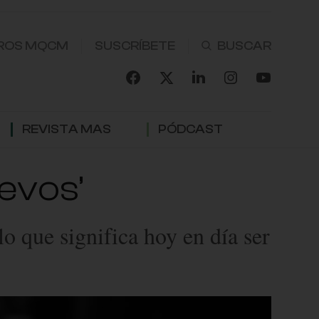
ROS MQCM
SUSCRÍBETE
REVISTA MAS
PÓDCAST
uevos’
o que significa hoy en día ser