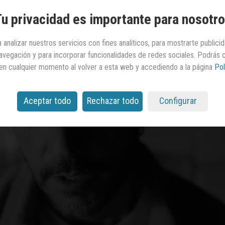
u privacidad es importante para nosotr
 analizar nuestros servicios con fines analíticos, para mostrarte publici
 navegación y para incorporar funcionalidades de redes sociales. Podrás
en cualquier momento al volver a esta web y accediendo a la página
Pol
Aceptar todo
Rechazar todo
Configurar