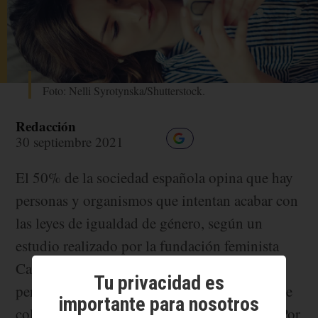
Foto: Nelli Syrotynska/Shutterstock.
Redacción
30 septiembre 2021
El 50% de la sociedad española opina que hay
personas y organismos que intentan acabar con
las leyes de igualdad de género, según un
estudio realizado por la fundación feminista
Calala. A esto se suma un 37% que reconoce
Tu privacidad es
pensar frecuentemente que existen este tipo de
importante para nosotros
colectivos, pero sin tener certeza sobre ello. Por