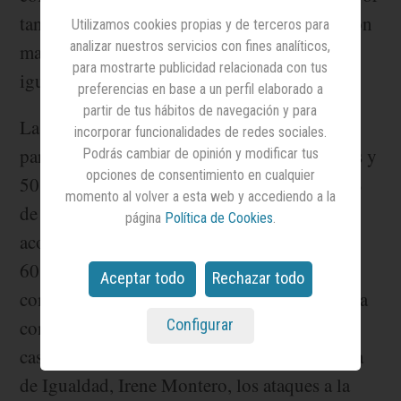
tanto, cerca del 90% de los españoles cree, con
Utilizamos cookies propias y de terceros para
analizar nuestros servicios con fines analíticos,
mayor o menor seguridad, que las leyes de
para mostrarte publicidad relacionada con tus
igualdad de género están amenazadas.
preferencias en base a un perfil elaborado a
partir de tus hábitos de navegación y para
La investigación se basa en una muestra
incorporar funcionalidades de redes sociales.
paritaria de 1.000 personas (50% de hombres y
Podrás cambiar de opinión y modificar tus
opciones de consentimiento en cualquier
50% de mujeres), entre 18 y 65 años. El 49%
momento al volver a esta web y accediendo a la
de los entrevistados tiene noticia de casos de
página
Política de Cookies
.
acoso o amenazas a mujeres feministas y el
60% señala el creciente ambiente polarizado
Aceptar todo
Rechazar todo
como responsable del aumento de la violencia
Configurar
contra estas activistas. Los encuestados citan
casos concretos como las críticas a la ministra
de Igualdad, Irene Montero, los ataques a la