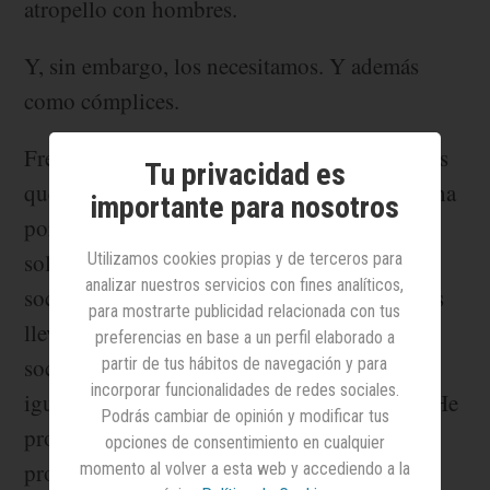
atropello con hombres.
Y, sin embargo, los necesitamos. Y además
como cómplices.
Frente a algunos movimientos antiguos en los
Tu privacidad es
que parecía rechazarse su compañía en la lucha
importante para nosotros
por los derechos de la mujer que parecía que
solo afectaba al cincuenta por ciento de la
Utilizamos cookies propias y de terceros para
analizar nuestros servicios con fines analíticos,
sociedad, muchas mujeres y muchos hombres
para mostrarte publicidad relacionada con tus
llevamos ya años votando a favor de una
preferencias en base a un perfil elaborado a
sociedad en la que para pretender contar por
partir de tus hábitos de navegación y para
incorporar funcionalidades de redes sociales.
igual necesitamos luchar también por igual. He
Podrás cambiar de opinión y modificar tus
procurado llevarlo siempre a cabo. He
opciones de consentimiento en cualquier
procurado tomarlo como filosofía de vida y
momento al volver a esta web y accediendo a la