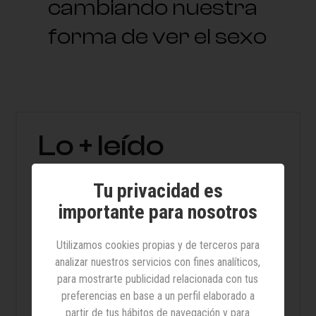
cambiando nuestra
forma de ver el sexo
Lo + leído
Tu privacidad es
14 sandalias cómodas y
bonitas para caminar todo el
importante para nosotros
día sin sacrificar estilo
Utilizamos cookies propias y de terceros para
analizar nuestros servicios con fines analíticos,
El impacto de la alimentación
para mostrarte publicidad relacionada con tus
en los síntomas de la
preferencias en base a un perfil elaborado a
partir de tus hábitos de navegación y para
fibromialgia