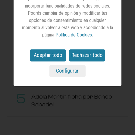
incorporar funcionalidades de redes sociales.
Podrás cambiar de opinión y modificar tus
opciones de consentimiento en cualquier
¿Cobras lo que deberías? El
momento al volver a esta web y accediendo a la
desconocimiento salarial sigue
página
Política de Cookies
.
siendo la norma en España
Aceptar todo
Rechazar todo
Citas culturales de agosto: las
series, los libros y las películas
Configurar
más esperadas del mes
Adela Martín ficha por Banco
Sabadell