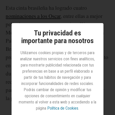
Esta cinta brasileña ha logrado cuatro
nominaciones a los Oscar
, entre ellas a mejor
película y a su actor protagonista, Wagner
Tu privacidad es
Moura, conocido sobre todo por interpretar a
importante para nosotros
Pablo Escobar en
Narcos
. Ambientada en el
Brasil de 1977, cuenta la historia de un
Utilizamos cookies propias y de terceros para
profesor que, huyendo de un pasado turbulento
analizar nuestros servicios con fines analíticos,
en plena dictadura militar, regresa a Recife
para mostrarte publicidad relacionada con tus
preferencias en base a un perfil elaborado a
durante el carnaval con la esperanza de
partir de tus hábitos de navegación y para
reconstruir su vida y proteger a su hijo, solo
incorporar funcionalidades de redes sociales.
para descubrir que la ciudad está marcada por
Podrás cambiar de opinión y modificar tus
opciones de consentimiento en cualquier
la persecución y la corrupción.
momento al volver a esta web y accediendo a la
página
Política de Cookies
.