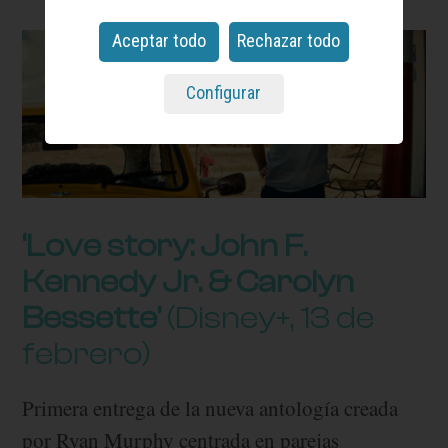
Aceptar todo
Rechazar todo
Configurar
‘Love story: John F.
Kennedy Jr. & Carolyn
Bessette’
(Disney+, 13 de
febrero)
Primera entrega de la nueva antología creada
por Ryan Murphy centrada en parejas