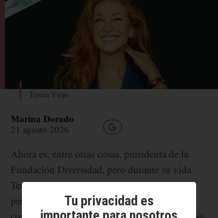
Teresa Viejo.
Marina Dorado
21 agosto 2026
Ahora es, entre otras cosas, presidenta de la
Fundación Diversidad, pero durante su vida
Teresa Viejo ha hecho muchas cosas:
Tu privacidad es
periodismo, comunicación, literatura,
importante para nosotros
consultoría y ahora, además, está doctorándose