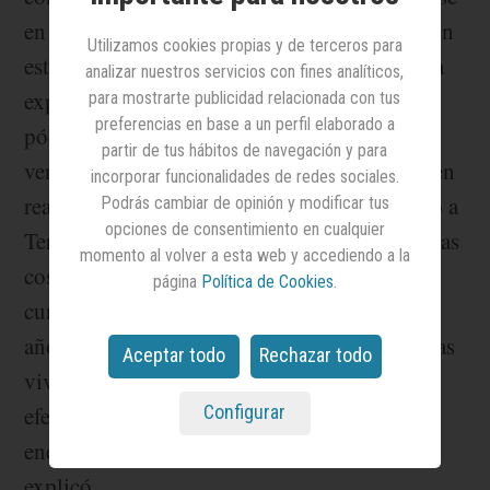
en Psicología. Lo de volver a la universidad en
Utilizamos cookies propias y de terceros para
este momento de su vida está siendo toda una
analizar nuestros servicios con fines analíticos,
experiencia, contó en el último episodio del
para mostrarte publicidad relacionada con tus
preferencias en base a un perfil elaborado a
pódcast
MAS que Decir
, pero lo que podría
partir de tus hábitos de navegación y para
verse como una decisión sorprendente tiene en
incorporar funcionalidades de redes sociales.
realidad mucho que ver con lo que ha llevado a
Podrás cambiar de opinión y modificar tus
opciones de consentimiento en cualquier
Teresa Viejo a ser tan inquieta y a probar tantas
momento al volver a esta web y accediendo a la
cosas diferentes durante estos años: la
página
Política de Cookies
.
curiosidad. “Una de las ventajas de cumplir
años es mirar hacia atrás, interpretar lo que has
Aceptar todo
Rechazar todo
vivido y darle un sentido a todo. Y
Configurar
efectivamente, detrás de todo, como una
energía catalizadora, está la curiosidad”,
explicó.