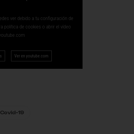
edes ver debido a tu configuración de
 política de cookies o abrir el vídeo
youtube.com
es
Ver en youtube.com
Covid-19