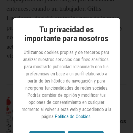
entonces, cuando un trabajador, Gillis
Lundgren, decidió quitar las patas de la mesa
para hacer que encajara en su pequeño coche y
Tu privacidad es
no se dañara durante el traslado. En la
importante para nosotros
actualidad casi todos los productos de Ikea
Utilizamos cookies propias y de terceros para
vienen en paquetes planos.
analizar nuestros servicios con fines analíticos,
para mostrarte publicidad relacionada con tus
preferencias en base a un perfil elaborado a
partir de tus hábitos de navegación y para
incorporar funcionalidades de redes sociales.
Podrás cambiar de opinión y modificar tus
opciones de consentimiento en cualquier
momento al volver a esta web y accediendo a la
Así (de mal)
página
Política de Cookies
.
recordamos los logos
más famosos del