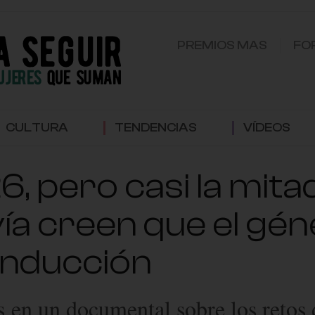
PREMIOS MAS
FO
CULTURA
TENDENCIAS
VÍDEOS
 pero casi la mitad
a creen que el géne
onducción
 en un documental sobre los retos d