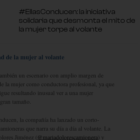
#EllasConducen: la iniciativa
solidaria que desmonta el mito de
la mujer torpe al volante
d de la mujer al volante
 también un escenario con amplio margen de
d de la mujer como conductora profesional, ya que
igue resultando inusual ver a una mujer
 gran tamaño.
nducen, la compañía ha lanzado un corto-
mioneras que narra su día a día al volante. La
olores Jiménez (
@mariadolorescamionera
) y