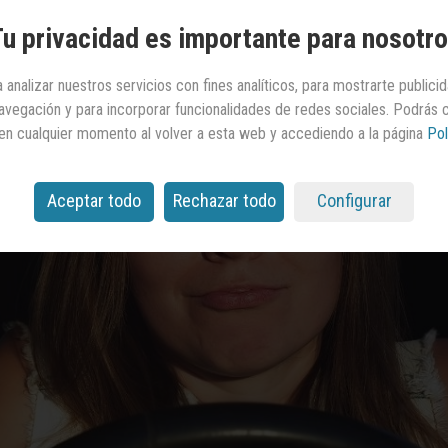
u privacidad es importante para nosotr
 analizar nuestros servicios con fines analíticos, para mostrarte publici
 navegación y para incorporar funcionalidades de redes sociales. Podrás
en cualquier momento al volver a esta web y accediendo a la página
Pol
Aceptar todo
Rechazar todo
Configurar