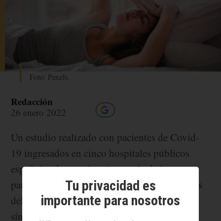
Foto: Pexels.
Redacción
26 enero 2022
Un estudio realizado con pacientes de Covid-
19 ingresados en cinco hospitales públicos
españoles durante la primera ola de la
Tu privacidad es
pandemia demuestra que, ocho meses después
importante para nosotros
del alta, las mujeres seguían presentando más
síntomas de fatiga, disnea, dolor, pérdida de