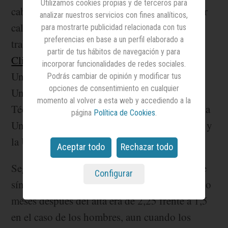
Utilizamos cookies propias y de terceros para
cabello, problemas oculares, depresión y peor
analizar nuestros servicios con fines analíticos,
calidad del sueño que los hombres. En el
para mostrarte publicidad relacionada con tus
preferencias en base a un perfil elaborado a
trabajo,
publicado en la revista Journal of
partir de tus hábitos de navegación y para
Clinical Medicine
han colaborado la
incorporar funcionalidades de redes sociales.
Universidad Rey Juan Carlos (URJC), la
Podrás cambiar de opinión y modificar tus
opciones de consentimiento en cualquier
Universitat de València (UV), la Escuela
momento al volver a esta web y accediendo a la
Técnica Superior de Ingeniería (ETSE-UV), la
página
Política de Cookies
.
Universidad Complutense de Madrid (UCM) y
la Universidad Alfonso X El Sabio (UAX).
Aceptar todo
Rechazar todo
Según sus conclusiones, la cantidad media de
Configurar
síntomas experimentados por las mujeres ocho
meses después del alta era de 2,25 frente a 1,5
en el caso de los hombres, aun cuando los