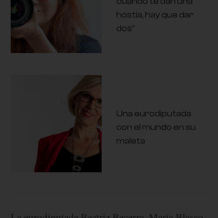
cuando te dan una
hostia, hay que dar
dos”
Una eurodiputada
con el mundo en su
maleta
La eurodiputada Beatriz Becerra, María Blasco,