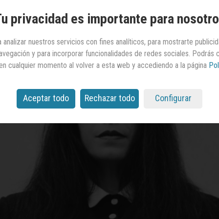
u privacidad es importante para nosotr
 analizar nuestros servicios con fines analíticos, para mostrarte publici
 navegación y para incorporar funcionalidades de redes sociales. Podrás
en cualquier momento al volver a esta web y accediendo a la página
Pol
Aceptar todo
Rechazar todo
Configurar