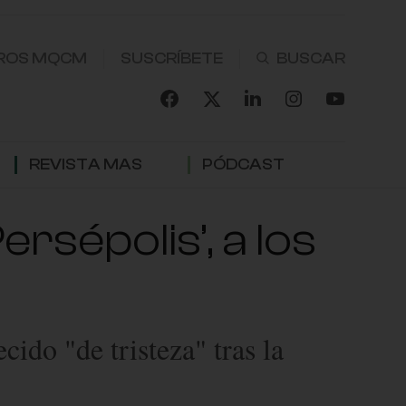
ROS MQCM
SUSCRÍBETE
REVISTA MAS
PÓDCAST
rsépolis’, a los
cido "de tristeza" tras la