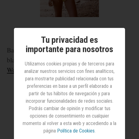
Tu privacidad es
importante para nosotros
Bañador con escote profundo en pico a rayas
blancas y negras que imitan el
print
de cebra.
Utilizamos cookies propias y de terceros para
Women’ Secret
(30,99 euros).
analizar nuestros servicios con fines analíticos,
para mostrarte publicidad relacionada con tus
preferencias en base a un perfil elaborado a
partir de tus hábitos de navegación y para
incorporar funcionalidades de redes sociales.
Podrás cambiar de opinión y modificar tus
opciones de consentimiento en cualquier
momento al volver a esta web y accediendo a la
página
Política de Cookies
.