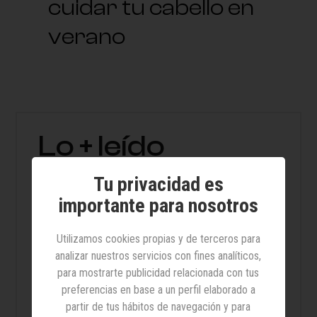
cuidar tu cabello en
verano
Lo + leído
Tu privacidad es
14 sandalias cómodas y
importante para nosotros
bonitas para caminar todo el
día sin sacrificar estilo
Utilizamos cookies propias y de terceros para
analizar nuestros servicios con fines analíticos,
para mostrarte publicidad relacionada con tus
El impacto de la alimentación
preferencias en base a un perfil elaborado a
en los síntomas de la
partir de tus hábitos de navegación y para
fibromialgia