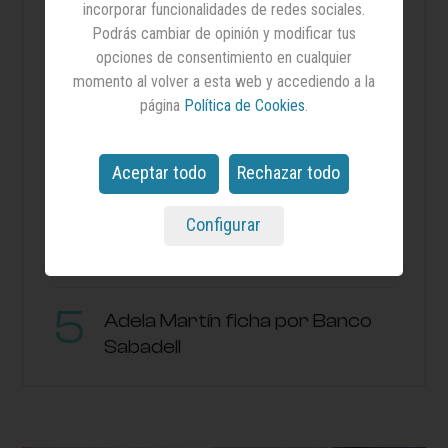
incorporar funcionalidades de redes sociales.
Podrás cambiar de opinión y modificar tus
opciones de consentimiento en cualquier
¿Cobras lo que deberías? El
momento al volver a esta web y accediendo a la
desconocimiento salarial sigue
página
Política de Cookies
.
siendo la norma en España
Aceptar todo
Rechazar todo
Citas culturales de agosto: las
series, los libros y las películas
Configurar
más esperadas del mes
Adela Martín ficha por Banco
Sabadell