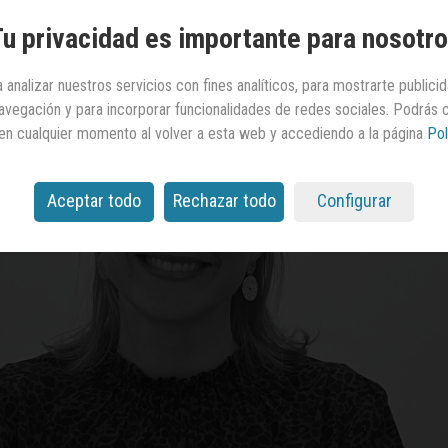
u privacidad es importante para nosotr
 analizar nuestros servicios con fines analíticos, para mostrarte publici
 navegación y para incorporar funcionalidades de redes sociales. Podrás
en cualquier momento al volver a esta web y accediendo a la página
Pol
Aceptar todo
Rechazar todo
Configurar