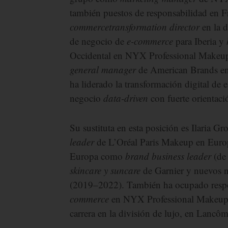
también puestos de responsabilidad en F
commerce
transformation director
en la d
de negocio de
e-commerce
para Iberia y
Occidental en NYX Professional Makeup.
general manager
de American Brands en 
ha liderado la transformación digital de
negocio
data-driven
con fuerte orientaci
Su sustituta en esta posición es Ilaria Gr
leader
de L’Oréal Paris Makeup en Europ
Europa como
brand business leader
(de 
skincare y suncare
de Garnier y nuevos 
(2019–2022). También ha ocupado respon
commerce
en NYX Professional Makeup 
carrera en la división de lujo, en Lancôm