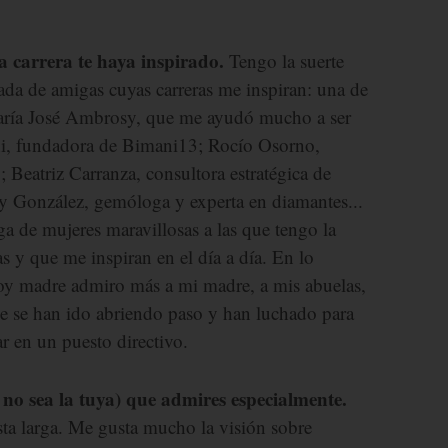
 carrera te haya inspirado.
Tengo la suerte
ada de amigas cuyas carreras me inspiran: una de
María José Ambrosy, que me ayudó mucho a ser
ini, fundadora de Bimani13; Rocío Osorno,
 Beatriz Carranza, consultora estratégica de
y González, gemóloga y experta en diamantes...
ga de mujeres maravillosas a las que tengo la
s y que me inspiran en el día a día. En lo
soy madre admiro más a mi madre, a mis abuelas,
ue se han ido abriendo paso y han luchado para
r en un puesto directivo.
no sea la tuya) que admires especialmente.
ta larga. Me gusta mucho la visión sobre