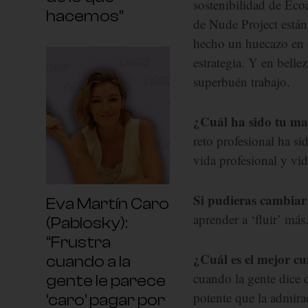
sostenibilidad de Eco
hacemos”
de Nude Project están
hecho un huecazo en
estrategia. Y en bell
superbuén trabajo.
¿Cuál ha sido tu may
reto profesional ha si
vida profesional y vid
Si pudieras cambiar 
Eva Martín Caro
aprender a ‘fluir’ má
(Pablosky):
“Frustra
¿Cuál es el mejor c
cuando a la
cuando la gente dice
gente le parece
potente que la admira
‘caro’ pagar por