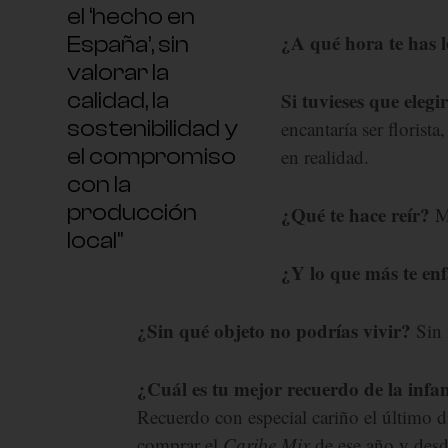
el ‘hecho en
¿A qué hora te has 
España’, sin
valorar la
calidad, la
Si tuvieses que elegi
sostenibilidad y
encantaría ser florista
el compromiso
en realidad.
con la
producción
¿Qué te hace reír?
M
local"
¿Y lo que más te en
¿Sin qué objeto no podrías vivir?
Sin 
¿Cuál es tu mejor recuerdo de la infa
Recuerdo con especial cariño el último 
comprar el
Caribe Mix
de ese año y desd