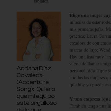
labiales.
Elige una mujer cuya
inmensa de estar rode
mis primeras jefas, 
práctica; Laura Cors
creadora de contenido;
marcas de lujo; Wend
Hay una lista muy lar
suerte de llamar amiga
Adriana Díaz
personal, desde que 
Covaleda
a todas las mujeres q
(Accenture
que hoy yo pueda esta
Song): “Quiero
que mi equipo
Y una empresa (que 
esté orgulloso
También tengo una lis
de lo que