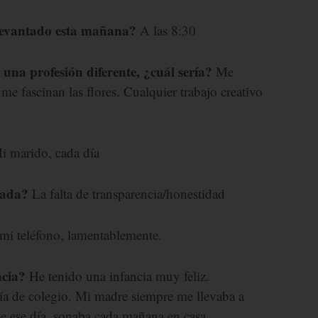
levantado esta mañana?
A las 8:30
r una profesión diferente, ¿cuál sería?
Me
, me fascinan las flores. Cualquier trabajo creativo
i marido, cada día
fada?
La falta de transparencia/honestidad
mi teléfono, lamentablemente.
ncia?
He tenido una infancia muy feliz.
día de colegio. Mi madre siempre me llevaba a
e ese día, sonaba cada mañana en casa