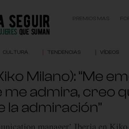
PREMIOS MAS
FO
CULTURA
TENDENCIAS
VÍDEOS
(Kiko Milano): “Me 
ue me admira, creo 
 la admiración”
ication manager’ Iberia en Kiko M