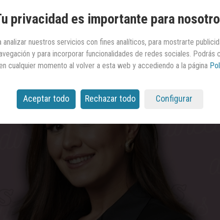
S Directivas
u privacidad es importante para nosotr
 analizar nuestros servicios con fines analíticos, para mostrarte publici
 navegación y para incorporar funcionalidades de redes sociales. Podrás
en cualquier momento al volver a esta web y accediendo a la página
Pol
Aceptar todo
Rechazar todo
Configurar