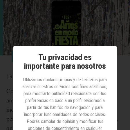
Tu privacidad es
Foto: Spotify.
importante para nosotros
13 mayo 2026
Utilizamos cookies propias y de terceros para
analizar nuestros servicios con fines analíticos,
Como parte de la celebración de su 20
para mostrarte publicidad relacionada con tus
aniversario, Spotify ha lanzado ‘20 años en
preferencias en base a un perfil elaborado a
partir de tus hábitos de navegación y para
modo fiesta’, una nueva experiencia
incorporar funcionalidades de redes sociales.
personalizada, ya disponible dentro de la app,
Podrás cambiar de opinión y modificar tus
que invita a los usuarios a redescubrir su
opciones de consentimiento en cualquier