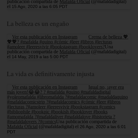
publicación compartida de
Mafalda Oficial
(@mafaldadigital)
el
15 Ago, 2020 a las 6:05 PDT
La belleza es un engaño
Ver esta publicación en Instagram
Crema de belleza 💖
💖💖? #mafalda #quino #cómic #leer #libros #lecturas
#amoleer #leeresvivir #bookstagram #booklovers?
Una
publicación compartida de
Mafalda Oficial
(@mafaldadigital)
el
14 May, 2019 a las 5:00 PDT
La vida es definitivamente injusta
Ver esta publicación en Instagram
Igual no, ¡ayer era
más joven!😂😂? ? #mafalda #quino #mafaldadigital
#yoleomafalda #libromafalda ?#mafaldacomic #madaldaquino
#mafaldacomicstrip ?#mafaldacomics #cómic #leer #libros
#lecturas ?#amoleer #leeresvivir #bookstagram #comics
#bibliophile #bookpic #bookish #booklover #books
#amomafalda ?#mafaldaliver #mafaldalove #historieta ?
#mafaldalovers ?#comics
Una publicación compartida de
Mafalda Oficial
(@mafaldadigital) el
26 Ago, 2020 a las 6:01
PDT