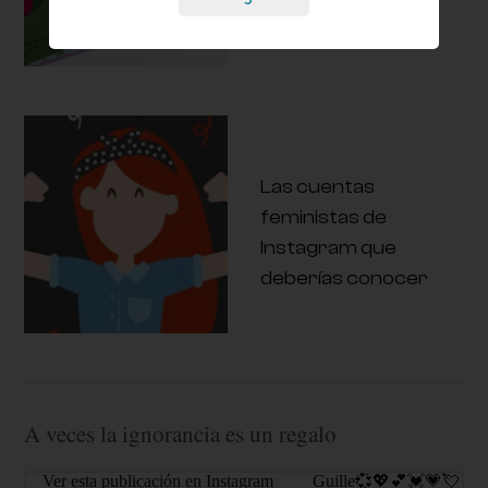
Las cuentas
feministas de
Instagram que
deberías conocer
A veces la ignorancia es un regalo
Ver esta publicación en Instagram
Guille💞💖💕💓💗💘