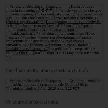
Ver esta publicación en Instagram
¿Hacia dónde se
dirige la humanidad?🤔🤔🤔🤔? ? {Which way do you believe
humanity is going?}? {Forward, of course...}? {Forward is that
way!}? {That's not forward!}? {Your forward is not mine!}?
{But it is my forward!}? {I'm beginning to understand why it's
so hard for humanity to go forward}? ? #mafalda #quino
#libromafalda ? #mafaldacomic #madaldaquino
#mafaldacomicstrip ? #mafaldacomics #cómic #leer #libros
#lecturas ? #amoleer #leeresvivir #bookstagram #comics
#bibliophile #bookpic #bookish #booklover #books
#amomafalda ? #mafaldaliver #mafaldalove #historieta ?
#mafaldalovers ? #comics ?
Una publicación compartida de
Mafalda Oficial
(@mafaldadigital) el
17 May, 2020 a las 6:00
PDT
Hay días que levantarse cuesta un triunfo
Ver esta publicación en Instagram
Ay, lunes... #mafalda
#quino
Una publicación compartida de
Mafalda Oficial
(@mafaldadigital) el
3 Ago, 2015 a las 3:22 PDT
No controlamos casi nada