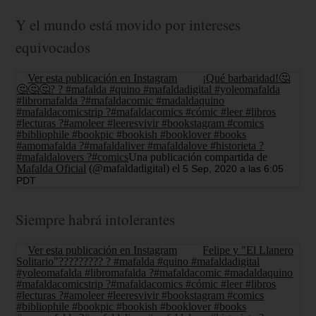
Y el mundo está movido por intereses
equivocados
Ver esta publicación en Instagram
¡Qué barbaridad!🤔
🤔🤔🤔? ? #mafalda #quino #mafaldadigital #yoleomafalda
#libromafalda ?#mafaldacomic #madaldaquino
#mafaldacomicstrip ?#mafaldacomics #cómic #leer #libros
#lecturas ?#amoleer #leeresvivir #bookstagram #comics
#bibliophile #bookpic #bookish #booklover #books
#amomafalda ?#mafaldaliver #mafaldalove #historieta ?
#mafaldalovers ?#comics
Una publicación compartida de
Mafalda Oficial
(@mafaldadigital) el
5 Sep, 2020 a las 6:05
PDT
Siempre habrá intolerantes
Ver esta publicación en Instagram
Felipe y "El Llanero
Solitario"????????? ? #mafalda #quino #mafaldadigital
#yoleomafalda #libromafalda ?#mafaldacomic #madaldaquino
#mafaldacomicstrip ?#mafaldacomics #cómic #leer #libros
#lecturas ?#amoleer #leeresvivir #bookstagram #comics
#bibliophile #bookpic #bookish #booklover #books