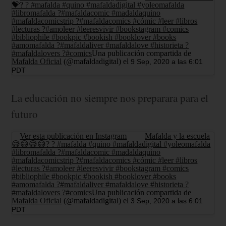
💝? ? #mafalda #quino #mafaldadigital #yoleomafalda
#libromafalda ?#mafaldacomic #madaldaquino
#mafaldacomicstrip ?#mafaldacomics #cómic #leer #libros
#lecturas ?#amoleer #leeresvivir #bookstagram #comics
#bibliophile #bookpic #bookish #booklover #books
#amomafalda ?#mafaldaliver #mafaldalove #historieta ?
#mafaldalovers ?#comics
Una publicación compartida de
Mafalda Oficial
(@mafaldadigital) el
9 Sep, 2020 a las 6:01
PDT
La educación no siempre nos preparara para el
futuro
Ver esta publicación en Instagram
Mafalda y la escuela
😅😅😅😅? ? #mafalda #quino #mafaldadigital #yoleomafalda
#libromafalda ?#mafaldacomic #madaldaquino
#mafaldacomicstrip ?#mafaldacomics #cómic #leer #libros
#lecturas ?#amoleer #leeresvivir #bookstagram #comics
#bibliophile #bookpic #bookish #booklover #books
#amomafalda ?#mafaldaliver #mafaldalove #historieta ?
#mafaldalovers ?#comics
Una publicación compartida de
Mafalda Oficial
(@mafaldadigital) el
3 Sep, 2020 a las 6:01
PDT