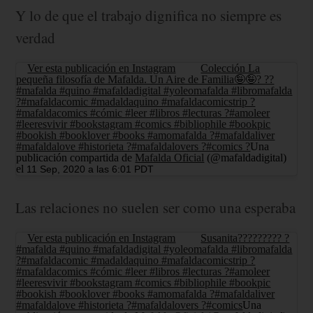
Y lo de que el trabajo dignifica no siempre es
verdad
Ver esta publicación en Instagram
Colección La
pequeña filosofía de Mafalda. Un Aire de Familia🤪🤪? ??
#mafalda #quino #mafaldadigital #yoleomafalda #libromafalda
?#mafaldacomic #madaldaquino #mafaldacomicstrip ?
#mafaldacomics #cómic #leer #libros #lecturas ?#amoleer
#leeresvivir #bookstagram #comics #bibliophile #bookpic
#bookish #booklover #books #amomafalda ?#mafaldaliver
#mafaldalove #historieta ?#mafaldalovers ?#comics ?
Una
publicación compartida de
Mafalda Oficial
(@mafaldadigital)
el
11 Sep, 2020 a las 6:01 PDT
Las relaciones no suelen ser como una esperaba
Ver esta publicación en Instagram
Susanita????????? ?
#mafalda #quino #mafaldadigital #yoleomafalda #libromafalda
?#mafaldacomic #madaldaquino #mafaldacomicstrip ?
#mafaldacomics #cómic #leer #libros #lecturas ?#amoleer
#leeresvivir #bookstagram #comics #bibliophile #bookpic
#bookish #booklover #books #amomafalda ?#mafaldaliver
#mafaldalove #historieta ?#mafaldalovers ?#comics
Una