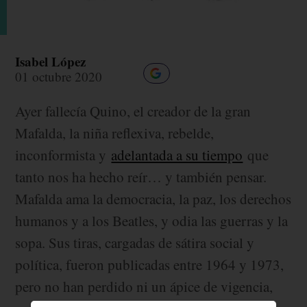
Isabel López
01 octubre 2020
Ayer fallecía Quino, el creador de la gran
Mafalda, la niña reflexiva, rebelde,
inconformista y
adelantada a su tiempo
que
tanto nos ha hecho reír… y también pensar.
Mafalda ama la democracia, la paz, los derechos
humanos y a los Beatles, y odia las guerras y la
sopa. Sus tiras, cargadas de sátira social y
política, fueron publicadas entre 1964 y 1973,
pero no han perdido ni un ápice de vigencia,