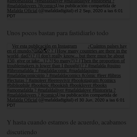
#amomafalda ?#mafaldaliver #mafaldalove #historieta ?
#mafaldalovers ?#comics
Una publicación compartida de
Mafalda Oficial
(@mafaldadigital) el
2 Sep, 2020 a las 6:01
PDT
Unos pocos bastan para fastidiarlo todo
Ver esta publicación en Instagram
¿Cuántos países hay
en el mundo?🤔😱🌎? ? {How many countries are there in the
world, dad?}? {I don't really know... but there must be about
150, give or take...}? ?{So many?}? {Then the proportion of
troublemakers is lower than I thought}? ? #mafalda #quino
#libromafalda ? #mafaldacomic #madaldaquino
#mafaldacomicstrip ? #mafaldacomics #cómic #leer #libros
#lecturas ? #amoleer #leeresvivir #bookstagram #comics
#bibliophile #bookpic #bookish #booklover #books
#amomafalda ? #mafaldaliver #mafaldalove #historieta ?
#mafaldalovers ? #comics
Una publicación compartida de
Mafalda Oficial
(@mafaldadigital) el
30 Jun, 2020 a las 6:01
PDT
Y hasta cuando estamos de acuerdo, acabamos
discutiendo