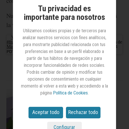
como bien demuestran estos ejemplos:
Tu privacidad es
Nunca hay que dejar de soñar, ya se encargará
importante para nosotros
la vida de que aterricemos
Utilizamos cookies propias y de terceros para
analizar nuestros servicios con fines analíticos,
Ver esta publicación en Instagram
Como siempre...
#frasesmafalda #mafalda #quino
Una publicación compartida de
para mostrarte publicidad relacionada con tus
Mafalda Oficial
(@mafaldadigital) el
11 Ago, 2015 a las 3:34
preferencias en base a un perfil elaborado a
PDT
partir de tus hábitos de navegación y para
incorporar funcionalidades de redes sociales.
Podrás cambiar de opinión y modificar tus
opciones de consentimiento en cualquier
momento al volver a esta web y accediendo a la
página
Política de Cookies
.
Grandes historias
Aceptar todo
Rechazar todo
para pequeños
Configurar
lectores