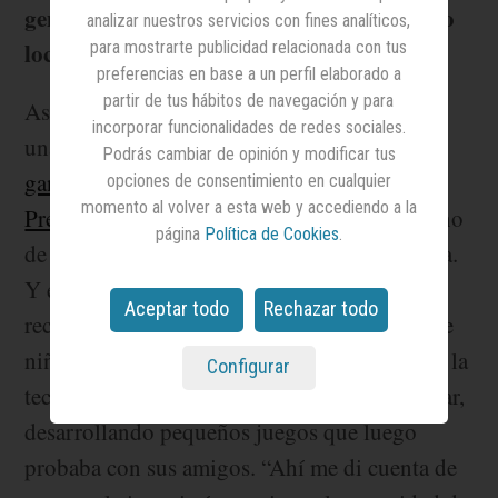
generado así oportunidades para el talento
analizar nuestros servicios con fines analíticos,
para mostrarte publicidad relacionada con tus
local.
preferencias en base a un perfil elaborado a
partir de tus hábitos de navegación y para
Asistir a ceremonias se está convirtiendo en
incorporar funcionalidades de redes sociales.
una costumbre para ella. Además de resultar
Podrás cambiar de opinión y modificar tus
ganadora en la categoría de tecnología de los
opciones de consentimiento en cualquier
momento al volver a esta web y accediendo a la
Premios MAS
, hace poco recogió también uno
página
Política de Cookies
.
de los Premios Fundación Princesa de Girona.
Y es que su trayectoria es digna de
Aceptar todo
Rechazar todo
reconocimiento. A Elisenda Bou-Balust ya de
niña le gustaban las matemáticas, la ciencia y la
Configurar
tecnología, y muy pronto empezó a programar,
desarrollando pequeños juegos que luego
probaba con sus amigos. “Ahí me di cuenta de