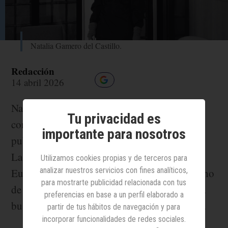
Natalia Gamero del Castillo.
Redacción
14 abril 2026
Natalia Gamero del Castillo se ha unido al
Tu privacidad es
consejo de administración de la productora
importante para nosotros
publicitaria Twentyfour Seven Group (24/7).
La exdirectiva del grupo Condé Nast para
Utilizamos cookies propias y de terceros para
analizar nuestros servicios con fines analíticos,
Europa se suma al máximo órgano de gobierno
para mostrarte publicidad relacionada con tus
de la compañía en un momento en el que esta
preferencias en base a un perfil elaborado a
busca expandirse en Europa y Latinoamérica.
partir de tus hábitos de navegación y para
incorporar funcionalidades de redes sociales.