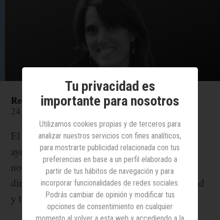
Tu privacidad es
importante para nosotros
Redacción
24 enero 2024
Utilizamos cookies propias y de terceros para
El presidente de Renfe, Raül Blanco, informó
analizar nuestros servicios con fines analíticos,
para mostrarte publicidad relacionada con tus
ayer al comité de dirección sobre el
preferencias en base a un perfil elaborado a
nombramiento de Sonia Araujo como nueva
partir de tus hábitos de navegación y para
directora general de innovación, sostenibilidad
incorporar funcionalidades de redes sociales.
Podrás cambiar de opinión y modificar tus
y transformación digital de la compañía.
opciones de consentimiento en cualquier
momento al volver a esta web y accediendo a la