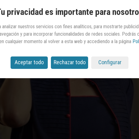
u privacidad es importante para nosotr
 analizar nuestros servicios con fines analíticos, para mostrarte publici
 navegación y para incorporar funcionalidades de redes sociales. Podrás
en cualquier momento al volver a esta web y accediendo a la página
Pol
Aceptar todo
Rechazar todo
Configurar