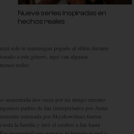
Nueve series inspiradas en
hechos reales
quizá solo te mantengan pegado al sillón durante
cionado a este género, aquí van algunas
menes reales:
ho secuestrada dos veces por un amigo cercano
s ingenuos padres de Jan (interpretados por Anna
entemente estrenada por Skyshowtime) fueron
oda la familia y lavó el cerebro a Jan hasta
or inverosímil que parezca, la historia es real e