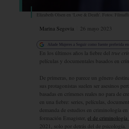
Elizabeth Olsen en ‘Love & Death’. Fotos: Filmaffi
Marina Segovia
26 mayo 2023
Añade Mujeres a Seguir como fuente preferida e
En los últimos años la fiebre del
true cr
películas y documentales basados en crím
De primeras, no parece un género destina
sus protagonistas suelen ser asesinos pert
basadas en crímenes reales no para de cre
en una fiebre: series, películas, documen
demanda de estudios en criminología en 
formación Emagister,
el de criminología
2021, solo por detrás del de psicología.