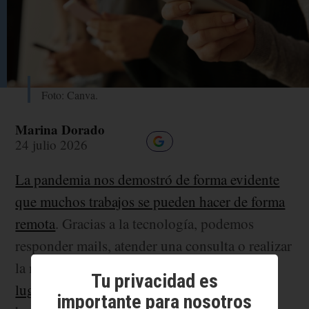
Foto: Canva.
Marina Dorado
24 julio 2026
La pandemia nos demostró de forma evidente
que muchos trabajos se pueden hacer de forma
remota
. Gracias a la tecnología, podemos
responder mails, atender una consulta o realizar
la mayoría de nuestras tareas
desde cualquier
Tu privacidad es
lugar del mundo
. Esto tiene muchas cosas
importante para nosotros