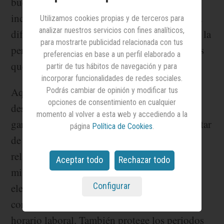
buenas, pero también importantes
inconvenientes. La conectividad constante ha
Utilizamos cookies propias y de terceros para
analizar nuestros servicios con fines analíticos,
difuminado los límites entre la vida laboral y la
para mostrarte publicidad relacionada con tus
personal, haciendo que sintamos que tenemos
preferencias en base a un perfil elaborado a
que estar siempre disponibles. Y no es así.
partir de tus hábitos de navegación y para
incorporar funcionalidades de redes sociales.
Aquí es donde surge el derecho a la
Podrás cambiar de opinión y modificar tus
opciones de consentimiento en cualquier
desconexión digital, una medida que busca
momento al volver a esta web y accediendo a la
garantizar que los trabajadores puedan disfrutar
página
Política de Cookies
.
de tiempos de descanso sin interrupciones
relacionadas con el trabajo. O lo que es lo
Aceptar todo
Rechazar todo
mismo, no atender llamadas, correos
Configurar
electrónicos, mensajes o cualquier otra
comunicación profesional fuera de nuestro
horario laboral. También protege los periodos